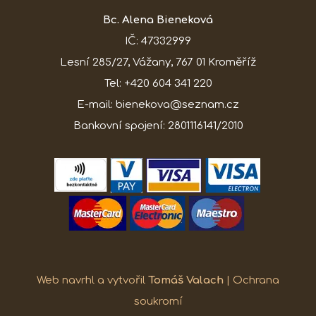
Bc. Alena Bieneková
IČ: 47332999
Lesní 285/27, Vážany, 767 01 Kroměříž
Tel: +420 604 341 220
E-mail: bienekova@seznam.cz
Bankovní spojení: 2801116141/2010
Web navrhl a vytvořil
Tomáš Valach
|
Ochrana
soukromí